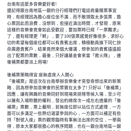
台南有這麼多音樂愛好者!
還記得跟台南地區一銀的分行經理們打電話商量贈票事宜
時，有經理因為擔心座位坐不滿，而不敢領取太多張票，擔
心票因此而浪費，沒想到，愈接近演出時間，才發現，原來
這樣的音樂會竟會如此受歡迎，要加票時已經「一票難求」
了，還有經理更「鮮」，要了100張票感覺好像很多，求好心
切的希望每個座位都可以有貴賓出席，積極動員旗下同仁拚
命廣邀貴賓戶，結果竟然來個大爆滿，想參加的貴賓遠遠超
出了配票的票數，最後，只好讓基金會來當「救火隊」，連
後補票都要派上用場!
後補票策略得宜 座無虛席人人開心
「後補票」是這次在台南舉辦音樂會才突發奇想出來的新策
略，因為想參加音樂會的民眾實在太多了! 只好以「後補票」
因應，讓有興趣的音樂同好到現場來排隊等候入場，至少可
以擁有入場聆聽的權利，發出約總席次一成左右適量的「後
補票」票數，票上載明，若無座位即以站位方式處理，一方
面可以多滿足一些熱切渴望參與的心，一方面可以補足有些
持「對號入座」票的觀眾臨時有事無法出席的空位，一舉兩
得，原本大家都很擔心的秩序問題，也在一銀台南地區一銀