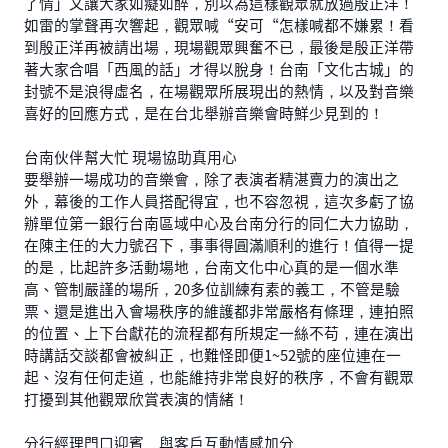
了情」又讓大家如癡如醉，別以為這樣觀眾就放過殷正洋！
如雷的掌聲再次響起，觀眾喊“安可“怎樣喊都不嫌累！看
到殷正洋再被請出場，現場觀眾興奮不已，最後是殷正洋帶
著大家合唱「西風的話」才得以脫身！台南「文化古城」的
封號不是浪得虛名，在場觀眾所展現出的熱情，以及對音樂
喜好的回應方式，是在台北舉辦音樂會時鮮少見到的！
台南伙伴幫大忙 現場協助真用心
要舉辦一場成功的音樂會，除了表演者精湛賣力的演出之
外，幕後的工作人員搭配得宜，也不容忽視，這次多虧了協
辦單位第一銀行台南區域中心及台南分行的同仁大力協助，
在陳主任的大力號召下，事事得圓滿順利的進行！值得一提
的是，比起許多活動場地，台南文化中心真的是一個水準
高、管制嚴謹的場所，20多位訓練有素的義工，不管是驗
票、還是進出入會場秩序的維護都非常嚴格有條理，連拍照
的位置、上下台獻花的流程都有所規定一絲不苟，連在演出
時講話交談都會被糾正，也難怪即便1~52號的座位連在一
起、沒有任何走道，也能維持非常良好的秩序，不會有觀眾
打擾到其他觀眾欣賞表演的情緒！
分行經理門口迎賓 與客戶互動情感加分