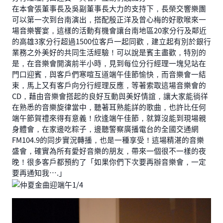
在本會張董事長及吳副董事長大力的支持下，長榮交響樂團
可以第一次到台南演出，搭配殷正洋及曾心梅的好歌喉來一
場音樂饗宴，這樣的活動有機會讓台南地區20家分行及鄰近
的高雄3家分行超過1500位客戶一起同歡，建立起有別於銀行
業務之外美好的共同生活經驗！可以說是賓主盡歡，特別的
是，在音樂會開演前半小時，見到每位分行經理一塊兒站在
門口迎賓，與客戶們寒喧互道端午佳節愉快，而音樂會一結
束，馬上又有客戶向分行經理反應，等著索取這場音樂會的
CD，藉由音樂會搭起的良好互動與美好情誼，讓大家能徜徉
在熟悉的音樂旋律當中，聽著耳熟能詳的歌曲，也許比任何
端午節賀禮來得有意義！欣逢端午佳節，就算沒能到現場親
身體會，在家邊吃粽子，邊聽警察廣播電台的全國交通網
FM104.9的同步實況轉播，也是一種享受！這場精湛的音樂
盛會，確實為所有愛好音樂的朋友，帶來一個很不一樣的夜
晚！很多客戶都預約了「如果你們下次要再辦音樂會，一定
要再通知我….」