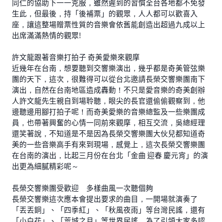
同仁的協助下一一克服，雖然遲到的習慣全台各地都不免發
生此，但最後，持「後補票」的觀眾，人人都可以歡喜入
座，讓這整場贈票性質的音樂會依舊能創造出超過九成以上
出席滿滿熱情的觀眾!
許文龍跟著音樂打拍子 奇美愛樂來觀摩
近幾年在台南，想要聽到交響樂演出，幾乎都是奇美管弦樂
團的天下，這次，很難得可以從台北邀請長榮交響樂團南下
演出，自然在台南地區造成轟動！不只是愛音樂的奇美創辦
人許文龍先生親自到場聆聽，眼尖的長官還偷偷觀察到，他
邊聽邊用腳打拍子呢！而奇美愛樂的音樂總監及一些樂團成
員，也帶著興奮的心情一同前來觀摩，相互交流，吳總經理
還笑著說，不知道是不是因為長榮交響樂團大伙兒都知道奇
美的一些音樂高手有來到現場，感覺上，這次長榮交響樂團
在台南的演出，比起三月份在台北「金曲 迎春 慶元宵」的演
出更為細膩精彩呢～
長榮交響樂團受歡迎 多樣曲風一次聽個夠
長榮交響樂這次應本會提出要求的曲目，一開場就演奏了
「丟丟銅」、「四季紅」、「秋風夜雨」等台灣民謠，還有
「小白花」、「荒城之月」等世界民謠，為了引領大家多認