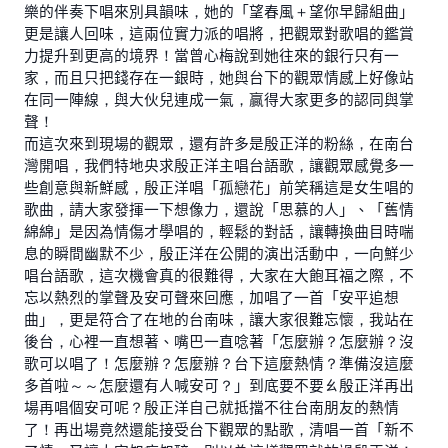
樂的伴奏下唱來別具韻味，她的「望春風＋望你早歸組曲」
更是讓人回味，這兩位實力派的唱將，把觀眾對歌唱的鑑賞
力提升到更高的境界！當曾心梅說到她往來的銀行只有一
家，而且只把錢存在一銀時，她與台下的觀眾情感上好像站
在同一陣線，與大伙兒連成一氣，贏得大家更多的認同與掌
聲！
而這次來到現場的觀眾，還有許多是殷正洋的粉絲，在南台
灣開唱，我們特地央求殷正洋主唱台語歌，讓觀眾感覺多一
些創意與新鮮感，殷正洋唱「孤戀花」前笑稱這是女生唱的
歌曲，請大家發揮一下想像力，還說「思慕的人」、「舊情
綿綿」是因為情傷才學唱的，輕鬆的對話，讓轉換曲目時喘
息的瞬間幽默不少，殷正洋在公開的演出活動中，一向鮮少
唱台語歌，這次機會真的很難得，大家在大飽耳福之際，不
忘以熱烈的掌聲及安可聲來回應，加唱了一首「安平追想
曲」，更是符合了在地的台南味，讓大家很難忘懷，我站在
後台，心裡一直想著、嘴巴一直唸著「怎麼辦？怎麼辦？沒
歌可以唱了！怎麼辦？怎麼辦？台下這麼熱情？準備沒這麼
多首啦～～怎麼還有人喊安可？」到底要不要ㄠ殷正洋再出
場再唱個安可呢？殷正洋自己就抵擋不往台南朋友的熱情
了！再出場竟然還能接受台下觀眾的點歌，清唱一首「新不