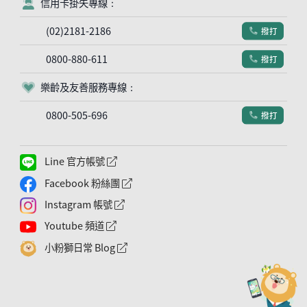
信用卡掛失專線：
客服符號
(02)2181-2186
撥打
電話符號
0800-880-611
撥打
電話符號
樂齡及友善服務專線：
客服符號
0800-505-696
撥打
電話符號
Line 官方帳號
外網連結符號
Facebook 粉絲團
外網連結符號
Instagram 帳號
外網連結符號
Youtube 頻道
外網連結符號
小粉獅日常 Blog
外網連結符號