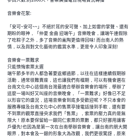
音樂會花絮:
「安可~安可~~」不絕於耳的安可聲、加上如雷的掌聲、還有
期盼的眼神，「仲夏 金曲 迎端午」音樂晚會，讓端午連假除
了吃粽子之外，多了音樂的薫陶更值得回味! 而台南人的熱
情，以及與對文化藝術的鑑賞水準，更是令人印象深刻!
音樂會一票難求
只能懊悔索票太遲
端午節多半的人都急著要返鄉過節，以往在這樣連續假期辦
活動，通常很難賣座，這也讓我們有檔期，可以有機會選在
台南文化中心這個南台灣最適合舉辦音樂會的場所，舉辦了
這麼一場叫好又叫座的音樂晚會，「一票難求」好像已不足
以形容它的盛況，這場音樂會到底多受歡迎呢？不只本會的
服務專線及台南文化中心的售票亭接電話接到手軟，還有要
不到票的觀眾直接央求我們「售票」，索票的壓力真的是無
限大！原本要保留給一銀同仁索票的票數，都只好挪用讓客
戶優先!也因為是第一次在台南舉辦音樂會，讓台南的朋大開
眼界，對本會及一銀的形象大為改觀，我們更很驚訝，原來