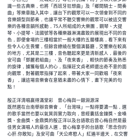
識一些古典樂，也將「西班牙狂想曲」及「鄉間騎士－間奏
曲」等樂章融入其中，讓台下的觀眾可以一次領會到不同的
音樂類型與節奏，也讓平常不聽交響樂的觀眾可以被這交響
樂的各種音韻所感動，75人所組成的大樂團，鋼琴、大提
琴、小提琴、法國號等各種樂器淋漓盡致的展現出不同的音
色，即便會場的三樓相當於一般大樓的五層樓高，看下來有
些令人心生畏懼，但餘音繚繞在整個演藝廳，交響樂在較高
的地方，尤其是二三樓，音色聽起來更是清新感人，最後的
安可曲「鄧麗君組曲」、及「夜來香」，輕快的節奏及熟悉
的旋律，擄獲每個人的心，指揮莊文貞老師還出奇不意的面
向觀眾，對著觀眾指揮了起來，帶著大家一同歡唱「夜來
香」，讓這場音樂會在意猶未盡的心情下，畫下完美的句
點！
殷正洋清唱贏得滿堂彩 曾心梅與一銀淵源深
既然選在台南舉辦音樂會，「台灣味」一點得要濃一點，選
的歌手當然也要以氣質與實力取向，曾經囊括金鐘獎、金嗓
獎、金曲獎、金鼎獎的殷正洋以及台語歌后曾心梅自然是最
佳男女演唱人的最佳人選，曾心梅拿手的台語歌「思念你的
心肝.你敢知」及安可曲「天公疼憨人」紅遍半邊天，在交響