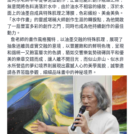
無意間將色料滴落於水中，由於油水不相容的緣故，浮於水
面上的油墨自成具特殊肌理之薄膜，色彩繽紛、美侖美奐。
「水中作畫」的靈感堪稱大師創作生涯的轉捩點，為他開啟
了一扇豐富多彩的創作之門，同時也成為他持續創作的最佳
動力。
詹老師的畫作風格獨特，以油墨交融的特殊肌理，展現了
抽象迷離與虛實交融的意境，以豐麗飽和的鮮明色塊，呈現
和諧統一又飽富層次的色調，猶如交響樂氣勢磅礡與平和優
美的樂章交錯而成，讓人離不開目光，而似山非山、似水非
水所營造的夢幻境界則展現出震撼人心的美學風貌，誠摯邀
請各界蒞臨參觀，細細品味畫中的神秘境界。