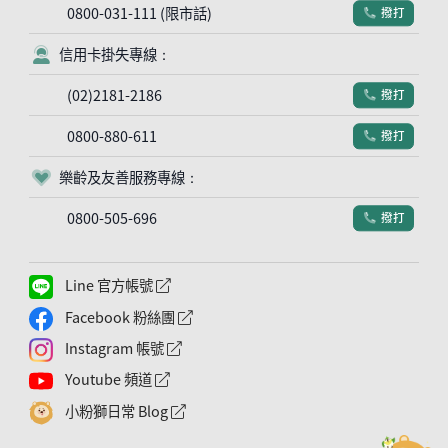
0800-031-111 (限市話)
撥打
電話符號
信用卡掛失專線：
客服符號
(02)2181-2186
撥打
電話符號
0800-880-611
撥打
電話符號
樂齡及友善服務專線：
客服符號
0800-505-696
撥打
電話符號
Line 官方帳號
外網連結符號
Facebook 粉絲團
外網連結符號
Instagram 帳號
外網連結符號
Youtube 頻道
外網連結符號
小粉獅日常 Blog
外網連結符號