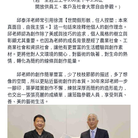
開放供員工、客戶及社會大眾自由參觀。）
邱泰洋老師常引用徐渭【世間假形骸，任人捏塑；本來
真面目，由我主張。】這一句話來詮釋他個人的創作理念。
邱老師認為創作除了美感與技巧的追求，個人風格的樹立與
彰顯尤其重要。也因為老師的成長背景歷經了農業社會、工
商業社會和資訊社會，讓他有更豐富的生活體驗與創作素
材。更將他對人文環境的關心，對藝術的執著，對生命的熱
情，轉化為簡約的線條與創作能量。
邱老師的創作簡單豐富，少了枝枝節節的描述，多了想
像的空間，所以更貼近藝術創作的本質。30年來邱老師一步
一腳印，築夢踏實創作不懈，練就深厚而簡約的造形能力，
也交出一張張亮麗的成績單，讓蒞臨參觀人員，享受到真、
善、美的藝術生活。