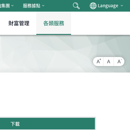
搜尋
Chan
融集團
服務據點
Language
財富管理
各類服務
放大字級
還原字級
縮小
A
A
A
下載