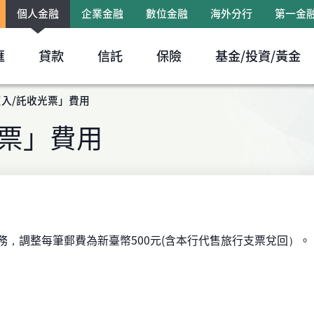
個人金融
企業金融
數位金融
海外分行
第一金
跳到主要內容區塊
匯
貸款
信託
保險
基金/投資/黃金
入/託收光票」費用
光票」費用
」業務，調整每筆郵費為新臺幣500元(含本行代售旅行支票兌回）。