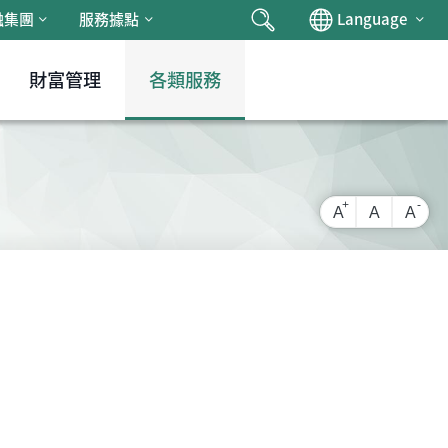
搜尋
Chan
融集團
服務據點
Language
財富管理
各類服務
放大字級
還原字級
縮小
A
A
A