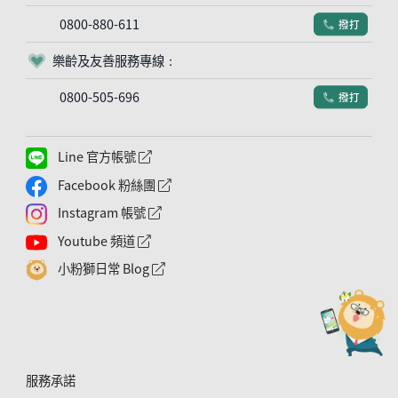
0800-880-611
撥打
電話符號
樂齡及友善服務專線：
客服符號
0800-505-696
撥打
電話符號
Line 官方帳號
外網連結符號
Facebook 粉絲團
外網連結符號
Instagram 帳號
外網連結符號
Youtube 頻道
外網連結符號
小粉獅日常 Blog
外網連結符號
服務承諾