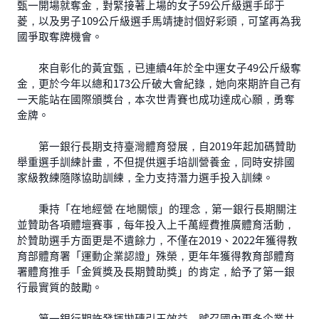
甄一開場就奪金，對緊接著上場的女子59公斤級選手邱于
菱，以及男子109公斤級選手馬靖捷討個好彩頭，可望再為我
國爭取奪牌機會。
來自彰化的黃宜甄，已連續4年於全中運女子49公斤級奪
金，更於今年以總和173公斤破大會紀錄，她向來期許自己有
一天能站在國際頒獎台，本次世青賽也成功達成心願，勇奪
金牌。
第一銀行長期支持臺灣體育發展，自2019年起加碼贊助
舉重選手訓練計畫，不但提供選手培訓營養金，同時安排國
家級教練隨隊協助訓練，全力支持潛力選手投入訓練。
秉持「在地經營 在地關懷」的理念，第一銀行長期關注
並贊助各項體壇賽事，每年投入上千萬經費推廣體育活動，
於贊助選手方面更是不遺餘力，不僅在2019、2022年獲得教
育部體育署「運動企業認證」殊榮，更年年獲得教育部體育
署體育推手「金質獎及長期贊助獎」的肯定，給予了第一銀
行最實質的鼓勵。
第一銀行期許發揮拋磚引玉效益，號召國內更多企業共