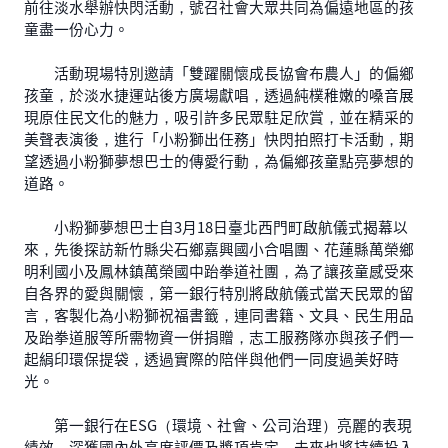
前往淡水舉辦快閃活動，號召社會大眾共同為偏遠地區的孩
童盡一份心力。
活動現場特別邀請「雙躍關懷成長協會布農人」的偏鄉
孩童，於淡水捷運站後方廣場獻唱，透過純樸稚嫩的嗓音展
現原住民文化的魅力，吸引許多民眾駐足欣賞，並在精采的
美聲表演後，進行「小粉獅出任務」快閃拍照打卡活動，期
望透過小粉獅夢想巴士的傳愛行動，為偏鄉孩童點亮夢想的
道路。
小粉獅夢想巴士自3月18日臺北西門町啟航儀式揭幕以
來，先後探訪新竹縣尖石鄉嘉興國小合唱團、花蓮縣萬榮鄉
明利國小及鳳林鎮萬榮國中跆拳道社團，為了讓孩童感受來
自各界的愛與關懷，第一銀行特別將啟航儀式當天民眾的留
言，客製化為小粉獅祝福書籤，連同書籍、文具、民生用品
及跆拳道服等所需物資一併捐贈，志工服務隊亦與孩子們一
起絹印環保提袋，透過實際的陪伴與他們一同度過美好時
光。
第一銀行在ESG（環境、社會、公司治理）亮麗的表現
績效，深獲國內外高度評價及獎項肯定，未來也將持續投入