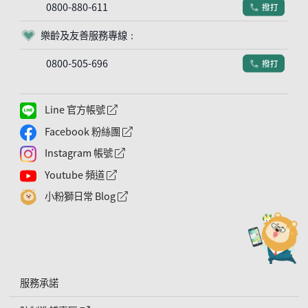
0800-880-611
撥打
電話符號
樂齡及友善服務專線：
客服符號
0800-505-696
撥打
電話符號
Line 官方帳號
外網連結符號
Facebook 粉絲團
外網連結符號
Instagram 帳號
外網連結符號
Youtube 頻道
外網連結符號
小粉獅日常 Blog
外網連結符號
服務承諾