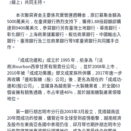
（線上）共同主持。
本次聯貸資金主要係充實營運週轉金，原訂募集金額為
5000萬美元，在臺資銀行熱烈支持下，獲得1.88倍超額認購
達到9400萬美元，參貸銀行另有臺灣土地銀行、華南銀行、
彰化銀行、上海商業儲蓄銀行、板信商業銀行、中國輸出入
銀行、臺灣銀行及三信商業銀行等9家臺資銀行共同攜手合
作。
「成成功邊和」成立於 1995 年，前身為「(法
商)Bourbon西寧甘蔗有限責任公司」，並於2008年上市，
2010年被「成成功集團」鄧文成家族所併購，2017年進一步
再收購「邊和製糖（股）公司」後，更名為現在的「成成功-
邊和(股)公司」，並躍身為越南第一大製糖業者，於全國63
個省擁有銷售通路，市占率達46%，居於越南糖製產業領導
地位。
第一銀行胡志明市分行自2003年3月設立，見證越南這
20年間成功的發展，儘管近年全球受到疫情衝擊，越南經濟
及股市在東南亞各國中表現仍佳，邱月琴也期許胡志明市分
行能取得當地臺資銀行領導地位，成為企業最佳合作夥伴，