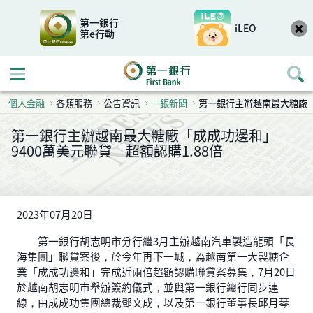
第一銀行
iLEO
第e行動
開啟行動選單
個人金融
各類服務
公告資訊
一銀新聞
第一銀行主辦越南最大糖廠「
第一銀行主辦越南最大糖廠「成成功邊和」
9400萬美元聯貸 超額認購1.88倍
2023年07月20日
第一銀行胡志明市分行繼3月主辦越南汽車製造龍頭「長
海集團」聯貸案後，於今年再下一城，為越南第一大製糖企
業「成成功邊和」完成近兩倍超額認購聯貸案募集，7月20日
於越南胡志明市舉辦簽約儀式，並與第一銀行總行同步連
線，由成成功集團總裁鄧文成，以及第一銀行董事長邱月琴