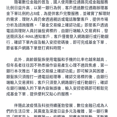
隨著數位金融的普及，國人使用數位通路完成金融服務
比例日益升高，以第一銀行為例，客戶透過數位通路辦理基
金下單比例約占8成，為提供客戶完整服務，並確實了解理財
的需求，理財人員仍會透過親訪或電話聯繫客戶，提供市場
分析及諮詢服務。「基金交易線上確認功能」即是客戶透過
電話與理財人員討論投資標的，由銀行端輸入交易資料，發
送簡訊及E-MAIL通知客戶，客戶僅需登入網路銀行或行動銀
行，確認下單內容及輸入安控密碼後，即可完成基金下單，
節省客戶網路下單登打資料時間。
此外，高齡銀髮族使用電腦和手機的比率也越來越高，
但年長者往往因不熟悉操作容易產生心理不適與焦慮，第一
銀行本次推出「基金交易線上確認功能」即可解決其困擾，
銀髮族只須撥打一通電話給理專，確認交易標的後，由銀行
端輸入交易資料，客戶只須登入網路銀行或行動銀行，確認
在銀行端輸入的下單內容無誤後，輸入安控密碼即可輕鬆完
成基金下單，提供便利又貼心的服務。
伴隨此波疫情及科技持續蓬勃發展，數位金融已成為人
們的生活日常，其廣度及深度日益多元及複雜，第一銀行秉
持「顧客至上，服務第一」的精神，因應市場脈動，不斷推