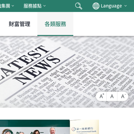
搜尋
Chan
融集團
服務據點
Language
財富管理
各類服務
放大字級
還原字級
縮小
A
A
A