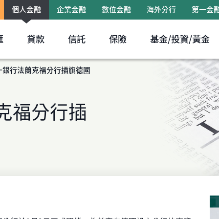
個人金融
企業金融
數位金融
海外分行
第一金
跳到主要內容區塊
匯
貸款
信託
保險
基金/投資/黃金
一銀行法蘭克福分行插旗德國
克福分行插