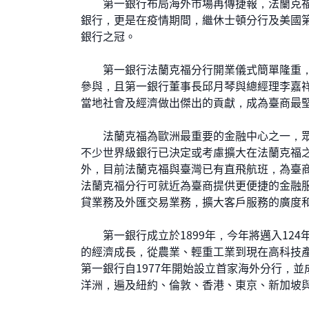
第一銀行布局海外市場再傳捷報，法蘭克福分
銀行，更是在疫情期間，繼休士頓分行及美國第
銀行之冠。
第一銀行法蘭克福分行開業儀式簡單隆重，
參與，且第一銀行董事長邱月琴與總經理李嘉
當地社會及經濟做出傑出的貢獻，成為臺商最
法蘭克福為歐洲最重要的金融中心之一，眾
不少世界級銀行已決定或考慮擴大在法蘭克福
外，目前法蘭克福與臺灣已有直飛航班，為臺
法蘭克福分行可就近為臺商提供更便捷的金融
貸業務及外匯交易業務，擴大客戶服務的廣度
第一銀行成立於1899年，今年將邁入124
的經濟成長，從農業、輕重工業到現在高科技
第一銀行自1977年開始設立首家海外分行，
洋洲，遍及紐約、倫敦、香港、東京、新加坡