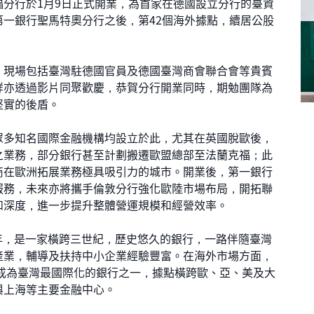
行於1月9日正式開業，為首家在德國設立分行的臺資
一銀行聖馬特奧分行之後，第42個海外據點，續居公股
現場包括臺灣駐德國官員及德國臺灣商會聯合會等貴賓
祥亦透過影片同聚歡慶，恭賀分行開業同時，期勉團隊為
堅實的後盾。
多知名國際金融機構均設立於此，尤其在英國脫歐後，
之業務，部分銀行甚至計劃搬遷歐盟總部至法蘭克福；此
商在歐洲拓展業務極具吸引力的城市。開業後，第一銀行
服務，未來亦將攜手倫敦分行強化歐陸市場布局，開拓聯
和深度，進一步提升整體營運規模和經營效率。
年，是一家橫跨三世紀，歷史悠久的銀行，一路伴隨臺灣
產業，輔導及扶持中小企業經驗豐富。在海外市場方面，
並成為臺灣最國際化的銀行之一，據點橫跨歐、亞、美及大
與上海等主要金融中心。